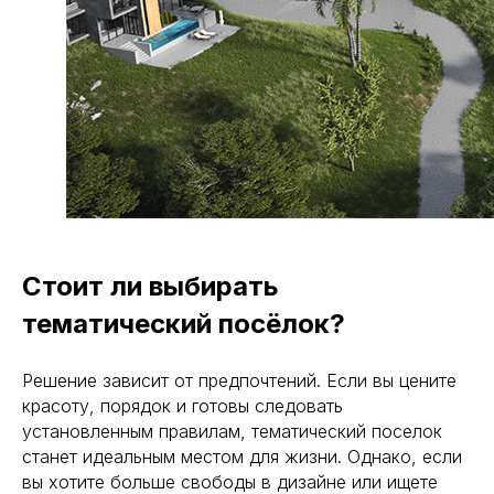
на основе PM BOK и ИСО 21 500:2012
Используем цифровой документооборот
МЕНЮ
Политика конфиденциальности
ООО "ЕВРОСТРОЙГРУП" ИНН 7727358360
© 2005-2026. «ESG Professional» Все права защищены.
Разработка сайта
Генпроектировщик
О компании
Генподрядчик
Контакты
Стоит ли выбирать
Технический заказчик
тематический посёлок?
Наши работы
Решение зависит от предпочтений. Если вы цените
СВЯЗАТЬСЯ С НАМИ
ВРЕМЯ РАБОТЫ
красоту, порядок и готовы следовать
+7 (495) 150-70-93
9:00 — 21:00
установленным правилам, тематический поселок
Заказать обратный звонок
Пн-Сб
станет идеальным местом для жизни. Однако, если
вы хотите больше свободы в дизайне или ищете
м. Белорусская