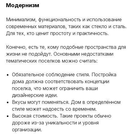
Модернизм
Минимализм, функциональность и использование
современных материалов, таких как стекло и сталь.
Для тех, кто ценит простоту и практичность.
Конечно, есть те, кому подобные пространства для
жизни не подойдут. Основными недостатками
МЕНЮ
тематических поселков можно считать:
Обязательное соблюдение стиля. Постройка
дома должна соответствовать концепции
поселка, что может ограничить ваши
дизайнерские идеи.
Вкусы могут поменяться. Дом в определённом
стиле может надоесть со временем.
Проекты
Пресса о нас
Высокая стоимость. Такие проекты обычно
Услуги
Поселки
дороже из-за уникальности и уровня
О компании
Контакты
организации.
Отзывы
Вакансии