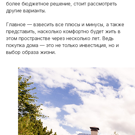
более бюджетное решение, стоит рассмотреть
(2 минуты пешком)
info@esg-moscow.ru
другие варианты.
Пригласить в тендер
Главное — взвесить все плюсы и минусы, а также
представить, насколько комфортно будет жить в
этом пространстве через несколько лет. Ведь
покупка дома — это не только инвестиция, но и
Подпишитесь на рассылку новостей от ESG
выбор образа жизни.
Отправив форму, вы соглашаетесь на обработку персональных
данных в соответствии с
политикой конфиденциальности
Работаем по регламенту
на основе PM BOK и ИСО 21 500:2012
Используем цифровой документооборот
Политика конфиденциальности
ООО "ЕВРОСТРОЙГРУП" ИНН 7727358360
© 2005-2024. «ESG Professional» Все права защищены.