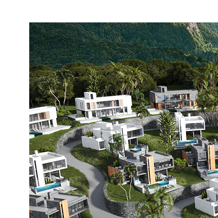
Блог
СВЯЗАТЬСЯ С НАМИ
ВРЕМЯ РАБОТЫ
+7 (495) 150-70-93
9:00 — 21:00
Заказать обратный звонок
Пн-Сб
м. Белорусская
(2 минуты пешком)
info@esg-moscow.ru
Запрос на встречу
Подпишитесь на рассылку новостей от ESG
Отправив форму, вы соглашаетесь на обработку персональных
данных в соответствии с
политикой конфиденциальности
Работаем по регламенту