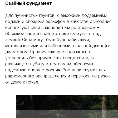
Свайный фундамент
Проекты
Пресса о нас
Услуги
Поселки
Для пучинистых грунтов, с высокими подземными
О компании
Контакты
водами и сложным рельефом в качестве основания
Отзывы
Вакансии
используют сваи с монолитным ростверком –
Блог
обвязкой частей свай, которые выступают над
землей. Сваи могут быть буронабивными,
СВЯЗАТЬСЯ С НАМИ
ВРЕМЯ РАБОТЫ
металлическими или забивными, с разной длиной и
+7 (495) 150-70-93
9:00 — 21:00
диаметром. Практически все сваи можно
Заказать обратный звонок
Пн-Сб
установить без применения спецтехники, на
различную глубину и тем самым обеспечить
м. Белорусская
(2 минуты пешком)
info@esg-moscow.ru
надежную опору строения. Ростверк служит для
равномерного распределения и переноса нагрузок
Запрос на встречу
от дома к почве.
Подпишитесь на рассылку новостей от ESG