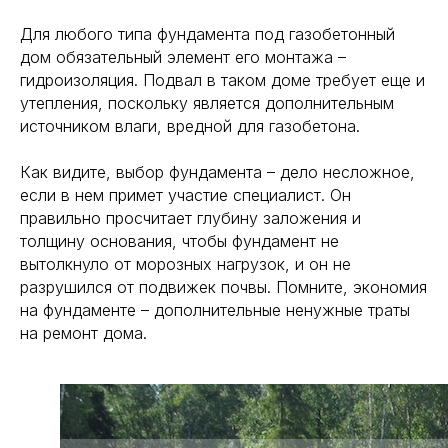
Политика конфиденциальности
Для любого типа фундамента под газобетонный
ООО "ЕВРОСТРОЙГРУП" ИНН 7727358360
дом обязательный элемент его монтажа –
© 2005-2024. «ESG Professional» Все права защищены.
гидроизоляция. Подвал в таком доме требует еще и
утепления, поскольку является дополнительным
Разработка сайта
источником влаги, вредной для газобетона.
ООО "ЕВРОСТ
Как видите, выбор фундамента – дело несложное,
Работаем по 
если в нем примет участие специалист. Он
21 500:2012
правильно просчитает глубину заложения и
Политика кон
толщину основания, чтобы фундамент не
Используем 
вытолкнуло от морозных нагрузок, и он не
Разработка с
STUDIO
разрушился от подвижек почвы. Помните, экономия
© 2005-2024. 
на фундаменте – дополнительные ненужные траты
на ремонт дома.