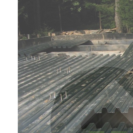
Отправив форму, вы соглашаетесь на обработку персональных
данных в соответствии с
политикой конфиденциальности
Работаем по регламенту
на основе PM BOK и ИСО 21 500:2012
Используем цифровой документооборот
МЕНЮ
Политика конфиденциальности
ООО "ЕВРОСТРОЙГРУП" ИНН 7727358360
© 2005-2026. «ESG Professional» Все права защищены.
Разработка сайта
Генпроектировщик
О компании
Генподрядчик
Контакты
Технический заказчик
Наши работы
СВЯЗАТЬСЯ С НАМИ
ВРЕМЯ РАБОТЫ