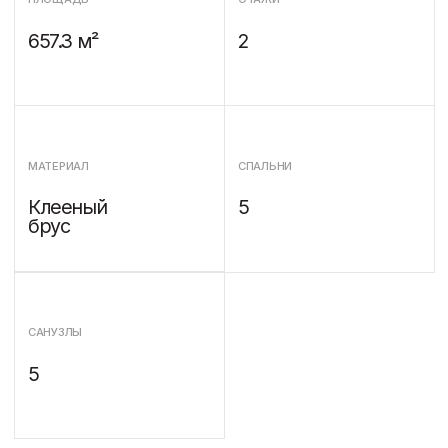
5
[ ПРОЕКТ ]
Проект двухэтажного
дома Мюнхен
Проект двухэтажного дома «Мюнхен» –
строгость линий, четкая структура
планировки - характерные черты данного
дома. Основные материалы — клееный
брус, стекло и природный камень.
Отличительная особенность данного дома –
это плоская кровля, в сочетании с
вертикальными декоративными элементами,
которые создают не только форму здания, но
и выразительные световые тени на фасаде.
Объемно-планировочное решение визуально
поделено на несколько объемов соединенных