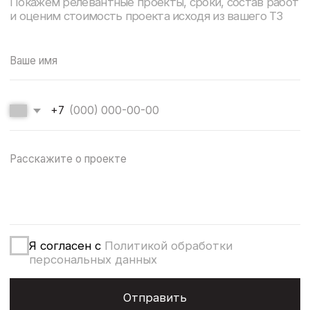
м. Белорусская
(2 минуты пешком)
info@esg-moscow.ru
Пригласить в тендер
Подпишитесь на рассылку новостей от ESG
Отправив форму, вы соглашаетесь на обработку персональных
данных в соответствии с
политикой конфиденциальности
Работаем по регламенту
на основе PM BOK и ИСО 21 500:2012
Используем цифровой документооборот
Политика конфиденциальности
ООО "ЕВРОСТРОЙГРУП" ИНН 7727358360
© 2005-2024. «ESG Professional» Все права защищены.