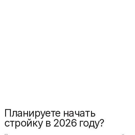
Работаем по регламенту
на основе PM BOK и ИСО 21 500:2012
Используем цифровой документооборот
МЕНЮ
Политика конфиденциальности
ООО "ЕВРОСТРОЙГРУП" ИНН 7727358360
© 2005-2026. «ESG Professional» Все права защищены.
Разработка сайта
Генпроектировщик
О компании
Генподрядчик
Контакты
Технический заказчик
Наши работы
СВЯЗАТЬСЯ С НАМИ
ВРЕМЯ РАБОТЫ
+7 (495) 150-70-93
9:00 — 21:00
Заказать обратный звонок
Пн-Сб