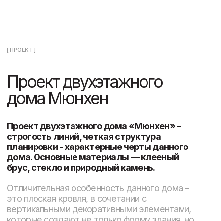
между собой переходами, что выгодно
разделяет пространства внутри по потокам
движения и шумовым характеристикам.
На первом этаже есть объединенная кухня –
гостиная с выделенной в отдельную группу
зоной столовой, освещенной с трех сторон.
Отдельно выделена группа со спальными
помещениями. Проектом предусмотрено зона
гаража из которого можно сразу попасть в
дом, минуя улицу.
Второй этаж традиционно отдан по
приватную часть дома. Здесь расположены 3
спальни, ванные комнаты и гардеробные.
[ ПЛАНИРОВКА ]
Планировка дома
Мюнхен