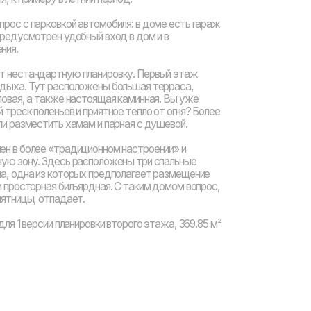
амам и парная с душевой.
диционном настроении» и
 расположены три спальные
орых предполагает размещение
льярдная. С таким домом вопрос,
ет.
нировки второго этажа, 369.85 м²