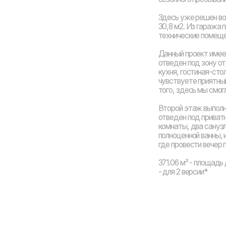
того, здесь мы смогли разместить х
Второй этаж выполнен в более «тра
отведен под приватную зону. Здесь
комнаты, два санузла, одна из кот
полноценной ванны, и просторная би
где провести вечер пятницы, отпада
371.06 м² - площадь для 1 версии пла
- для 2 версии*