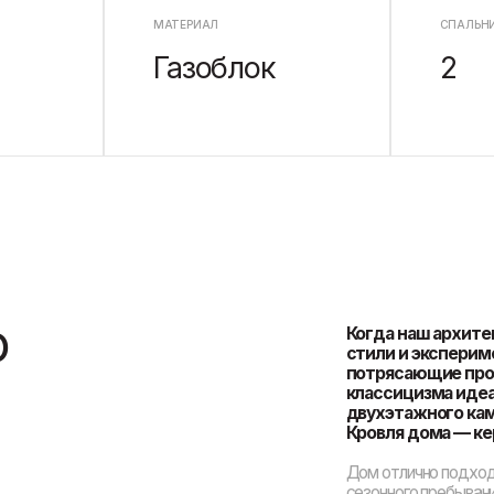
Когда наш архитектор смешива
стили и экспериментирует с н
потрясающие проекты. Совреме
классицизма идеально сочетаю
двухэтажного каменного дома «
Кровля дома — керамическая че
Дом отлично подходит как для посто
сезонного пребывания, к примеру в л
Здесь уже решен вопрос с парковкой
30,8 м2. Из гаража предусмотрен уд
технические помещения.
Данный проект имеет нестандартну
отведен под зону отдыха. Тут расп
кухня, гостиная-столовая, а также 
чувствуете приятный треск поленьев 