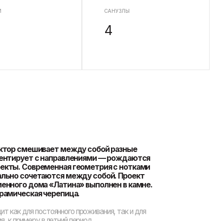
ет между собой разные
аправлениями — рождаются
нная геометрия с нотками
тся между собой. Проект
Латина» выполнен в камне.
репица.
янного проживания, так и для
етний период.
 автомобиля: в доме есть гараж
обный вход в дом и в
ю планировку. Первый этаж
оложены большая терраса,
настоящая каминная. Вы уже
и приятное тепло от огня? Более