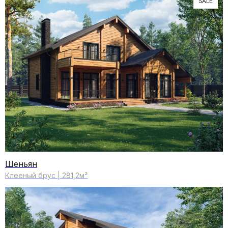
SALE
Шеньян
Клееный брус | 281,2м²
Все проекты
Преимущества клееного