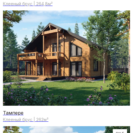
Клееный брус | 264,8м²
Тампере
Клееный брус | 262м²