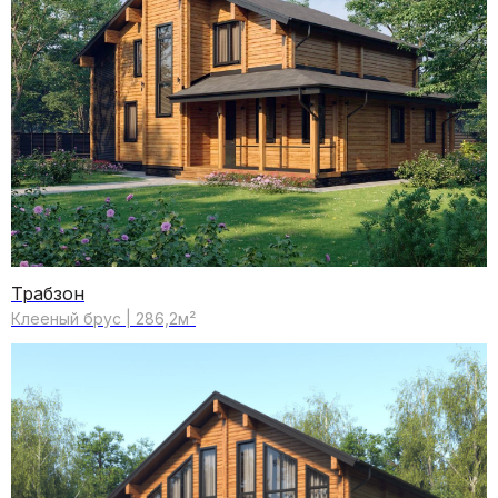
бруса в проекте дома до 300
м²
Данный материал идеально сочетает в себе эстетику
натурального дерева и высокие технические
характеристики. Для проектов домов площадью от
200 до 300 м² клееный брус становится особенно
рациональным выбором: благодаря стабильной
геометрии, он позволяет точно реализовать
архитектурные решения без усадки и деформаций.
Отличные теплоизоляционные свойства снижают
энергозатраты, а естественная текстура древесины
делает возможным отказ от внутренней и внешней
отделки. Такой подход не только ускоряет сроки
реализации, но и придает дому выразительный,
завершенный облик уже на этапе строительства.
Трабзон
Клееный брус | 286,2м²
[ ПОЧЕМУ МЫ ]
Надежность и качество –
наш приоритет