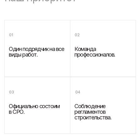
Отправив форму, вы соглашаетесь на обработку персональных
данных в соответствии с
политикой конфиденциальности
Работаем по регламенту
на основе PM BOK и ИСО 21 500:2012
Используем цифровой документооборот
Политика конфиденциальности
ООО "ЕВРОСТРОЙГРУП" ИНН 7727358360
© 2005-2026. «ESG Professional» Все права защищены.
Разработка сайта