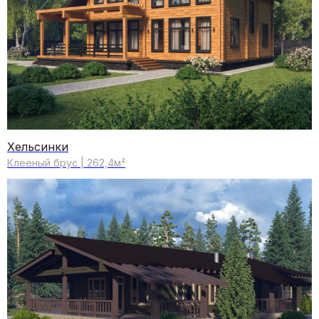
01
02
Один подрядчик на все
Команда
виды работ.
профессионалов.
03
04
Официально состоим
Соблюдение
в СРО.
регламентов
Хельсинки
строительства.
Клееный брус | 262,4м²
Хотите посчитать
стоимость своего дома?
Поможем с выбором проекта и рассчитаем
стоимость с учетом ваших пожеланий