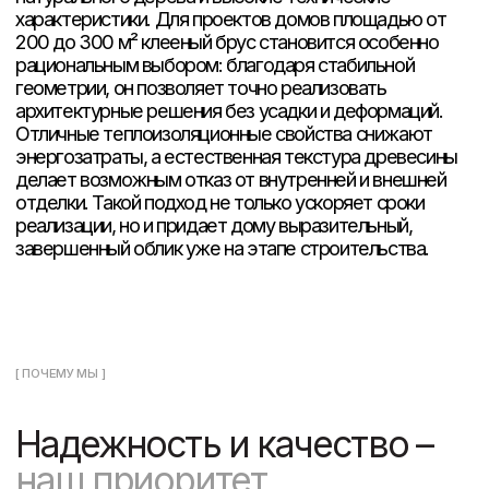
Проекты
Пресса о нас
Услуги
Поселки
О компании
Контакты
Отзывы
Вакансии
Блог
СВЯЗАТЬСЯ С НАМИ
ВРЕМЯ РАБОТЫ
+7 (495) 150-70-93
9:00 — 21:00
Заказать обратный звонок
Пн-Сб
м. Белорусская
(2 минуты пешком)
info@esg-moscow.ru
Запрос на встречу
Подпишитесь на рассылку новостей от ESG