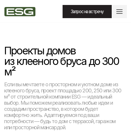
Запрос на встречу
Проекты домов
из клееного бруса до 300
м²
Если вы мечтаете о просторном и уютном доме из
клееного бруса, проект площадью 200, 250 или 300
м² от строительной компании ESG — идеальный
выбор. Мы поможем реализовать любые идеи и
создадим пространство, в котором будет
комфортно жить. Адаптируемся под ваши
потребности — будь то дом с террасой, гаражом
или просторной мансардой.
Расчет стоимости